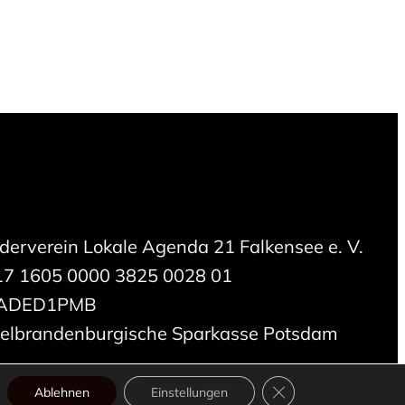
rderverein Lokale Agenda 21 Falkensee e. V.
17 1605 0000 3825 0028 01
LADED1PMB
telbrandenburgische Sparkasse Potsdam
GDPR Cookie-Banner 
Ablehnen
Einstellungen