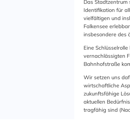
Das Stadtzentrum s
Identifikation für 
vielfältigen und in
Falkensee erlebbar
insbesondere des ö
Eine Schlüsselroll
vernachlässigten 
Bahnhofstraße kom
Wir setzen uns dafü
wirtschaftliche As
zukunftsfähige Lös
aktuellen Bedürfni
tragfähig sind (Nac