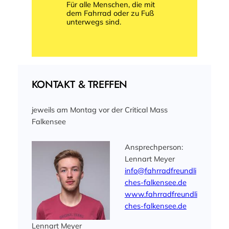
Für alle Menschen, die mit
dem Fahrrad oder zu Fuß
unterwegs sind.
KONTAKT & TREFFEN
jeweils am Montag vor der Critical Mass
Falkensee
Ansprechperson:
Lennart Meyer
info@fahrradfreundli
ches-falkensee.de
www.fahrradfreundli
ches-falkensee.de
Lennart Meyer