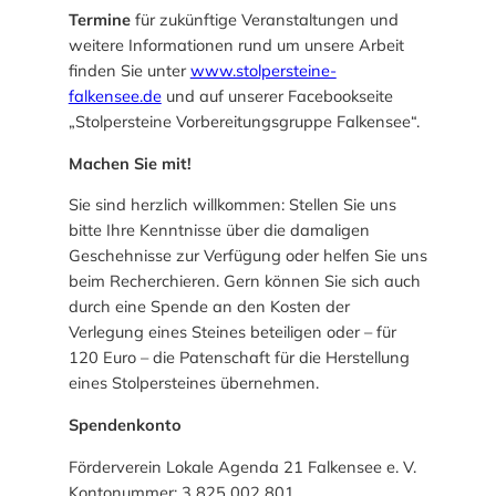
B
Termine
für zukünftige Veranstaltungen und
i
weitere Informationen rund um unsere Arbeit
l
finden Sie unter
www.stolpersteine-
d
falkensee.de
und auf unserer Facebookseite
u
„Stolpersteine Vorbereitungsgruppe Falkensee“.
n
g
Machen Sie mit!
Sie sind herzlich willkommen: Stellen Sie uns
bitte Ihre Kenntnisse über die damaligen
Geschehnisse zur Verfügung oder helfen Sie uns
beim Recherchieren. Gern können Sie sich auch
durch eine Spende an den Kosten der
Verlegung eines Steines beteiligen oder – für
120 Euro – die Patenschaft für die Herstellung
eines Stolpersteines übernehmen.
Spendenkonto
Förderverein Lokale Agenda 21 Falkensee e. V.
Kontonummer: 3 825 002 801