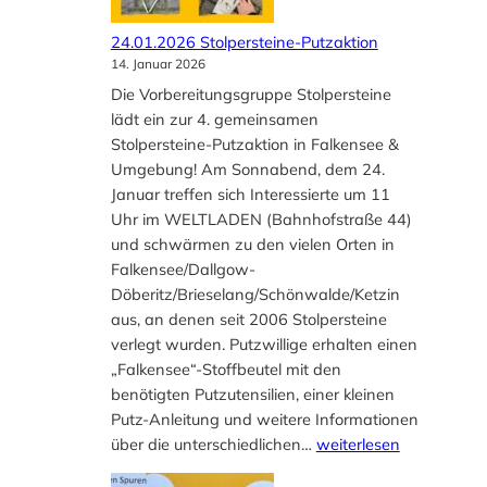
d
e
24.01.2026 Stolpersteine-Putzaktion
s
14. Januar 2026
d
Die Vorbereitungsgruppe Stolpersteine
e
lädt ein zur 4. gemeinsamen
u
Stolpersteine-Putzaktion in Falkensee &
t
Umgebung! Am Sonnabend, dem 24.
s
Januar treffen sich Interessierte um 11
c
Uhr im WELTLADEN (Bahnhofstraße 44)
h
und schwärmen zu den vielen Orten in
-
Falkensee/Dallgow-
i
Döberitz/Brieselang/Schönwalde/Ketzin
s
aus, an denen seit 2006 Stolpersteine
r
verlegt wurden. Putzwillige erhalten einen
a
„Falkensee“-Stoffbeutel mit den
e
benötigten Putzutensilien, einer kleinen
l
Putz-Anleitung und weitere Informationen
i
2
über die unterschiedlichen…
weiterlesen
s
4
c