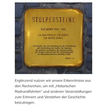
h
r
t
–
A
u
f
d
e
n
S
p
u
r
Ergänzend nutzen wir unsere Erkenntnisse aus
e
den Recherchen, um mit „Historischen
n
Radrundfahrten“ und anderen Veranstaltungen
d
zum Erinnern und Verstehen der Geschichte
e
beizutragen.
r