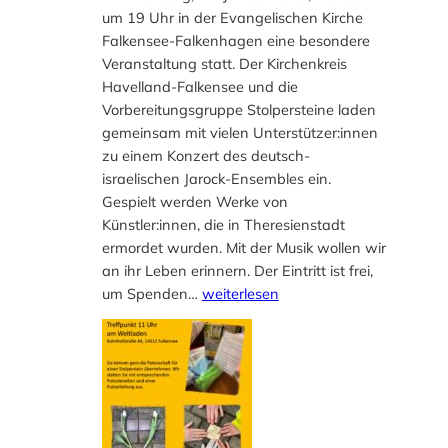
um 19 Uhr in der Evangelischen Kirche
Falkensee-Falkenhagen eine besondere
Veranstaltung statt. Der Kirchenkreis
Havelland-Falkensee und die
Vorbereitungsgruppe Stolpersteine laden
gemeinsam mit vielen Unterstützer:innen
zu einem Konzert des deutsch-
israelischen Jarock-Ensembles ein.
Gespielt werden Werke von
Künstler:innen, die in Theresienstadt
ermordet wurden. Mit der Musik wollen wir
an ihr Leben erinnern. Der Eintritt ist frei,
K
um Spenden…
weiterlesen
o
n
z
e
r
t