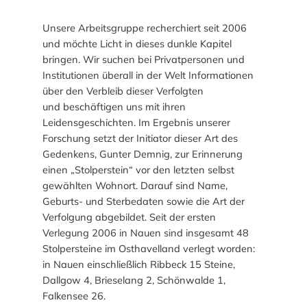
s
s
e
t
Unsere Arbeitsgruppe recherchiert seit 2006
-
o
und möchte Licht in dieses dunkle Kapitel
P
r
bringen. Wir suchen bei Privatpersonen und
u
i
Institutionen überall in der Welt Informationen
t
s
über den Verbleib dieser Verfolgten
z
c
und beschäftigen uns mit ihren
a
h
Leidensgeschichten. Im Ergebnis unserer
k
e
Forschung setzt der Initiator dieser Art des
t
S
Gedenkens, Gunter Demnig, zur Erinnerung
i
t
einen „Stolperstein“ vor den letzten selbst
o
a
gewählten Wohnort. Darauf sind Name,
n
d
Geburts- und Sterbedaten sowie die Art der
t
Verfolgung abgebildet. Seit der ersten
r
Verlegung 2006 in Nauen sind insgesamt 48
u
Stolpersteine im Osthavelland verlegt worden:
n
in Nauen einschließlich Ribbeck 15 Steine,
d
Dallgow 4, Brieselang 2, Schönwalde 1,
f
Falkensee 26.
a