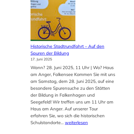
.
h
0
e
1
n
.
2
J
0
a
2
Historische Stadtrundfahrt – Auf den
r
6
Spuren der Bildung
o
S
17. Juni 2025
c
t
k
Wann? 28. Juni 2025, 11 Uhr | Wo? Haus
o
-
am Anger, Falkensee Kommen Sie mit uns
l
E
am Samstag, dem 28. Juni 2025, auf eine
p
n
besondere Spurensuche zu den Stätten
e
s
der Bildung in Falkenhagen und
r
e
Seegefeld! Wir treffen uns um 11 Uhr am
s
m
Haus am Anger. Auf unserer Tour
t
b
erfahren Sie, wo sich die historischen
e
l
H
Schulstandorte…
weiterlesen
i
e
i
n