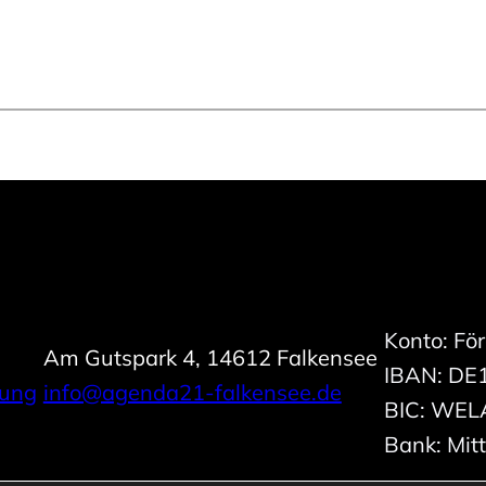
Konto: Fö
Am Gutspark 4, 14612 Falkensee
IBAN: DE
rung
info@agenda21-falkensee.de
BIC: WE
Bank: Mit